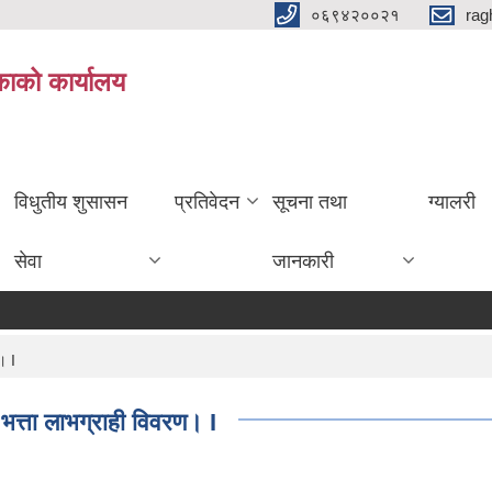
०६९४२००२१
rag
िकाको कार्यालय
विधुतीय शुसासन
प्रतिवेदन
सूचना तथा
ग्यालरी
सेवा
जानकारी
। I
त्ता लाभग्राही विवरण। I