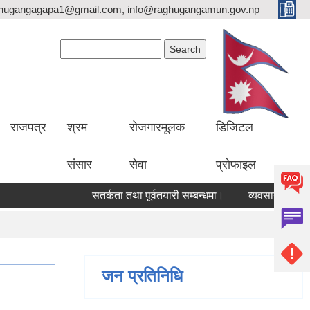
hugangagapa1@gmail.com, info@raghugangamun.gov.np
Search form
Search
राजपत्र
श्रम
रोजगारमूलक
डिजिटल
संसार
सेवा
प्रोफाइल
सतर्कता तथा पूर्वतयारी सम्बन्धमा।
व्यवसाय दर्तानविकरण
जन प्रतिनिधि