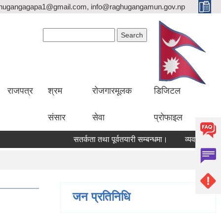
hugangagapa1@gmail.com, info@raghugangamun.gov.np
Search form
Search
राजपत्र
श्रम
रोजगारमूलक
डिजिटल
संसार
सेवा
प्रोफाइल
सतर्कता तथा पूर्वतयारी सम्बन्धमा।
व्यवसाय दर्तानव
जन प्रतिनिधि