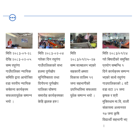
मिति २०८३-०१-२८
मिति २०८३-०२-०४
मिति
मिति २०८३/०१/२४
देखि २०८३-०२-०५
गतेका दिन रघुगंगा
२०८३/०१/२५–२७
गते बिषादीकाे समुचित
सम्म रघुगंगा
गाउँपालिकाको सभा
सम्म सञ्चालन भएको
प्रयाेग सम्बन्धि १
गाउँपालिका न्यायिक
हलमा पूर्णखोप
सहकारी क्षमता
दिने कार्यक्रम सम्पन्न
समिति द्वारा आयोजित
सुनिश्चितता तथा
विकास तालिम १९
भएकाे साथै रघुगंगा
वडा स्तरीय न्यायिक
दिगोपना पूर्णखोप
जना सहभागीको
गाउपालिकाकाे ८ वटै
सचेतना कार्यक्रम
पालिका घोषणा
उपस्थितिमा सफलता
वडा वटा २१ जना
सफलतापूर्वक सम्पन्न
समारोह कार्यक्रमका
पूर्वक सम्पन्न भयो ।
कृषक र श्री
भयो ।
केहि झलक हरु l
मुक्तिधाम मा.वि, वाली
संकायमा अध्यनरत
१७ जना कृषि
विद्यार्थी सहभागी भए
।