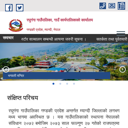
Skip to main content
रघुगंगा गाउँपालिका, गाउँ कार्यपालिकाको कार्यालय
गण्डकी प्रदेश, म्याग्दी, नेपाल
समाचार
कोल्डस्टोर सञ्चालन सम्बन्धी अत्यन्त जरुरी सूचना ।
सतर्कता तथा पूर्वतयारी सम
भगवती मन्दिर
टोड्के हिल्स
रघुगंगा गाउँपालिका जनप्रतिनिधि
रघुगंगा गाउँपालिका भवन
संक्षिप्त परिचय
रघुगंगा गाउँपालिका गण्डकी प्रदेश अन्तर्गत म्याग्दी जिल्लाको लगभग
मध्य भागमा अवस्थित छ । यस गाउँपालिकाको स्थापना नेपालको
संविधान २०७२ बमोजिम २०७३ साल फाल्गुण २७ गतेको राजपत्रमा