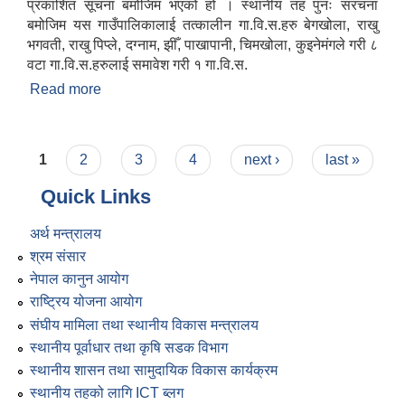
प्रकाशित सूचना बमोजिम भएको हो । स्थानीय तह पुनः संरचना
बमोजिम यस गाउँपालिकालाई तत्कालीन गा.वि.स.हरु बेगखोला, राखु
भगवती, राखु पिप्ले, दग्नाम, झीँ, पाखापानी, चिमखोला, कुइनेमंगले गरी ८
वटा गा.वि.स.हरुलाई समावेश गरी १ गा.वि.स.
Read more
about संक्षिप्त परिचय
Pages
1
2
3
4
next ›
last »
Quick Links
अर्थ मन्त्रालय
श्रम संसार
नेपाल कानुन आयोग
राष्ट्रिय योजना आयोग
संघीय मामिला तथा स्थानीय विकास मन्त्रालय
स्थानीय पूर्वाधार तथा कृषि सडक विभाग
स्थानीय शासन तथा सामुदायिक विकास कार्यक्रम
स्थानीय तहको लागि ICT ब्लग