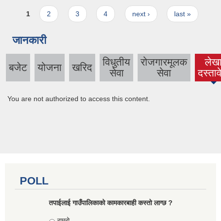
Pages
1
2
3
4
next ›
last »
जानकारी
विधुतीय
रोजगारमूलक
लेख
बजेट
योजना
खरिद
(acti
सेवा
सेवा
दस्ता
tab
You are not authorized to access this content.
POLL
तपाईलाई गाउँपालिकाको कामकारबाही कस्तो लाग्छ ?
Choices
राम्रो